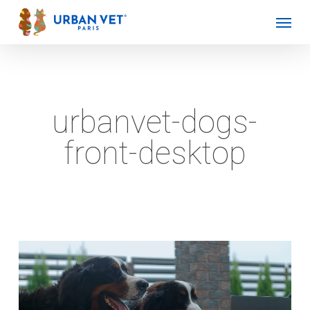
Skip
Menu
to
main
content
urbanvet-dogs-
front-desktop
Lecteur
vidéo