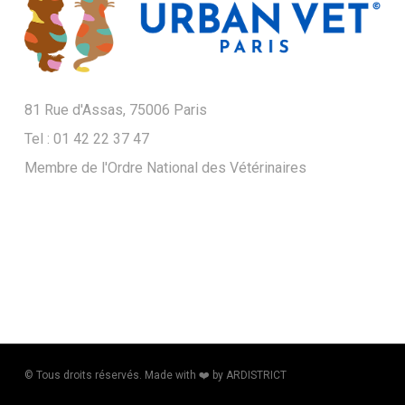
81 Rue d'Assas, 75006 Paris
Tel : 01 42 22 37 47
Membre de l'Ordre National des Vétérinaires
© Tous droits réservés. Made with ❤️​ by ARDISTRICT